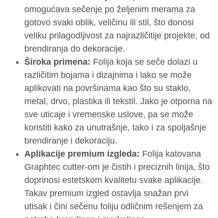
omogućava sečenje po željenim merama za
gotovo svaki oblik, veličinu ili stil, što donosi
veliku prilagodljivost za najrazličitije projekte, od
brendiranja do dekoracije.
Široka primena:
Folija koja se seče dolazi u
različitim bojama i dizajnima i lako se može
aplikovati na površinama kao što su staklo,
metal, drvo, plastika ili tekstil. Jako je otporna na
sve uticaje i vremenske uslove, pa se može
koristiti kako za unutrašnje, tako i za spoljašnje
brendiranje i dekoraciju.
Aplikacije premium izgleda:
Folija katovana
Graphtec cutter-om je čistih i preciznih linija, što
doprinosi estetskom kvalitetu svake aplikacije.
Takav premium izgled ostavlja snažan prvi
utisak i čini sečenu foliju odličnim rešenjem za