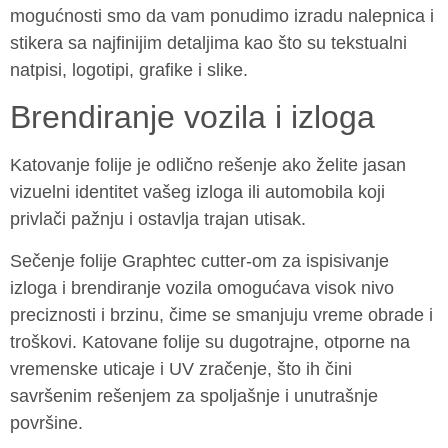
mogućnosti smo da vam ponudimo izradu nalepnica i
stikera sa najfinijim detaljima kao što su tekstualni
natpisi, logotipi, grafike i slike.
Brendiranje vozila i izloga
Katovanje folije je odlično rešenje ako želite jasan
vizuelni identitet vašeg izloga ili automobila koji
privlači pažnju i ostavlja trajan utisak.
Sečenje folije Graphtec cutter-om za ispisivanje
izloga i brendiranje vozila omogućava visok nivo
preciznosti i brzinu, čime se smanjuju vreme obrade i
troškovi. Katovane folije su dugotrajne, otporne na
vremenske uticaje i UV zračenje, što ih čini
savršenim rešenjem za spoljašnje i unutrašnje
površine.