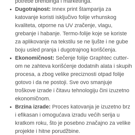
potrebe brendinga i marketinga.
Dugotrajnost:
Innex print štamparija za
katovanje koristi isključivo folije vrhunskog
kvaliteta, otporne na UV zračenje, vlagu,
grebanje i habanje. Termo-folije koje se koriste
za aplikovanje na tekstilu se ne ljušte i ne gube
boju usled pranja i dugotrajnog korišćenja.
Ekonomičnost:
Sečenje folije Graphtec cutter-
om ne zahteva korišćenje dodatnih alata i skupih
procesa, a zbog velike preciznosti otpad folije
gotovo i da ne postoji. Sve ovo smanjuje
troškove izrade i čitavu tehnologiju čini izuzetno
ekonomičnom.
Brzina izrade:
Proces katovanja je izuzetno brz
i efikasan i omogućava izradu većih serija u
kratkom roku, što je posebno značajno za velike
projekte i hitne porudžbine.