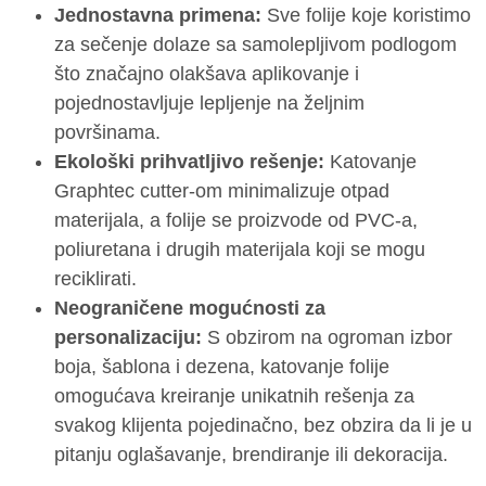
Jednostavna primena:
Sve folije koje koristimo
za sečenje dolaze sa samolepljivom podlogom
što značajno olakšava aplikovanje i
pojednostavljuje lepljenje na željnim
površinama.
Ekološki prihvatljivo rešenje:
Katovanje
Graphtec cutter-om minimalizuje otpad
materijala, a folije se proizvode od PVC-a,
poliuretana i drugih materijala koji se mogu
reciklirati.
Neograničene mogućnosti za
personalizaciju:
S obzirom na ogroman izbor
boja, šablona i dezena, katovanje folije
omogućava kreiranje unikatnih rešenja za
svakog klijenta pojedinačno, bez obzira da li je u
pitanju oglašavanje, brendiranje ili dekoracija.