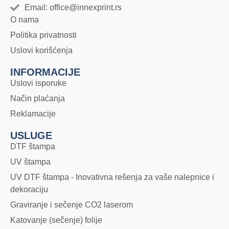
Email: office@innexprint.rs
O nama
Politika privatnosti
Uslovi korišćenja
INFORMACIJE
Uslovi isporuke
Način plaćanja
Reklamacije
USLUGE
DTF štampa
UV štampa
UV DTF štampa - Inovativna rešenja za vaše nalepnice i
dekoraciju
Graviranje i sečenje CO2 laserom
Katovanje (sečenje) folije