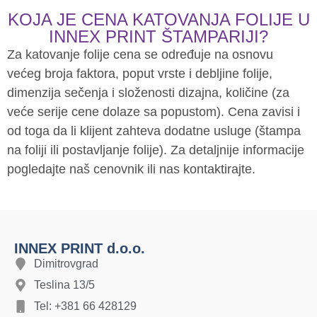
KOJA JE CENA KATOVANJA FOLIJE U
INNEX PRINT ŠTAMPARIJI?
Za katovanje folije cena se određuje na osnovu
većeg broja faktora, poput vrste i debljine folije,
dimenzija sečenja i složenosti dizajna, količine (za
veće serije cene dolaze sa popustom). Cena zavisi i
od toga da li klijent zahteva dodatne usluge (štampa
na foliji ili postavljanje folije). Za detaljnije informacije
pogledajte naš cenovnik ili nas kontaktirajte.
INNEX PRINT d.o.o.
Dimitrovgrad
Teslina 13/5
Tel: +381 66 428129