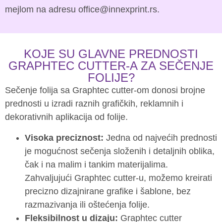
mejlom na adresu office@innexprint.rs.
KOJE SU GLAVNE PREDNOSTI
GRAPHTEC CUTTER-A ZA SEČENJE
FOLIJE?
Sečenje folija sa Graphtec cutter-om donosi brojne
prednosti u izradi raznih grafičkih, reklamnih i
dekorativnih aplikacija od folije.
Visoka preciznost:
Jedna od najvećih prednosti
je mogućnost sečenja složenih i detaljnih oblika,
čak i na malim i tankim materijalima.
Zahvaljujući Graphtec cutter-u, možemo kreirati
precizno dizajnirane grafike i šablone, bez
razmazivanja ili oštećenja folije.
Fleksibilnost u dizaju:
Graphtec cutter