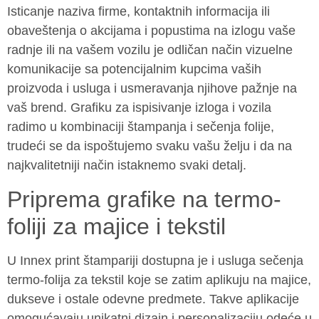
Isticanje naziva firme, kontaktnih informacija ili
obaveštenja o akcijama i popustima na izlogu vaše
radnje ili na vašem vozilu je odličan način vizuelne
komunikacije sa potencijalnim kupcima vaših
proizvoda i usluga i usmeravanja njihove pažnje na
vaš brend. Grafiku za ispisivanje izloga i vozila
radimo u kombinaciji štampanja i sečenja folije,
trudeći se da ispoštujemo svaku vašu želju i da na
najkvalitetniji način istaknemo svaki detalj.
Priprema grafike na termo-
foliji za majice i tekstil
U Innex print štampariji dostupna je i usluga sečenja
termo-folija za tekstil koje se zatim aplikuju na majice,
dukseve i ostale odevne predmete. Takve aplikacije
omogućavaju unikatni dizajn i personalizaciju odeće u