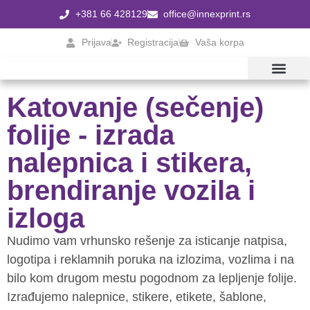
+381 66 428129
office@innexprint.rs
Prijava
Registracija
Vaša korpa
CENE DTF ŠTAMPE
Katovanje (sečenje)
folije - izrada
nalepnica i stikera,
brendiranje vozila i
izloga
Nudimo vam vrhunsko rešenje za isticanje natpisa,
logotipa i reklamnih poruka na izlozima, vozlima i na
bilo kom drugom mestu pogodnom za lepljenje folije.
Izrađujemo nalepnice, stikere, etikete, šablone,