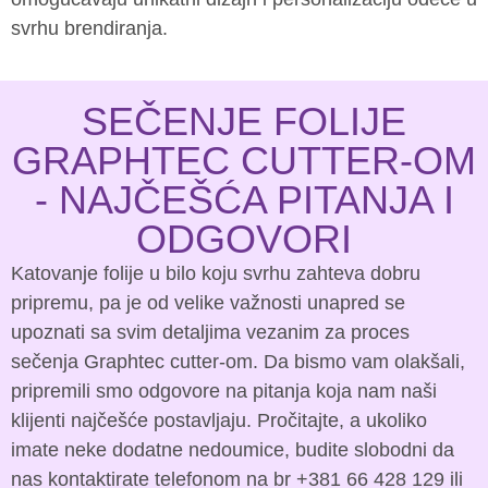
svrhu brendiranja.
SEČENJE FOLIJE
GRAPHTEC CUTTER-OM
- NAJČEŠĆA PITANJA I
ODGOVORI
Katovanje folije u bilo koju svrhu zahteva dobru
pripremu, pa je od velike važnosti unapred se
upoznati sa svim detaljima vezanim za proces
sečenja Graphtec cutter-om. Da bismo vam olakšali,
pripremili smo odgovore na pitanja koja nam naši
klijenti najčešće postavljaju. Pročitajte, a ukoliko
imate neke dodatne nedoumice, budite slobodni da
nas kontaktirate telefonom na br +381 66 428 129 ili