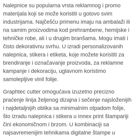
Nalepnice su popularna vrsta reklamnog i promo
materijala koji se može koristiti u gotovo svim
industrijama. Najčešću primenu imaju na ambalaži ili
na samim proizvodima kod prehrambene, hemijske i
tehničke robe, ali i u drugim branšama. Mogu imati i
čisto dekorativnu svrhu. U izradi personalizovanih
nalepnica, stikera i etiketa, koje možete koristiti za
brendiranje i označavanje proizvoda, za reklamne
kampanje i dekoraciju, uglavnom koristimo
samolepljive vinil folije.
Graphtec cutter omogućava izuzetno precizno
praćenje linija željenog dizajna i sečenje najsloženijih
i najdetaljnijih oblika sa minimalnim otpadom folije,
što izradu nalepnica i stikera u Innex print štampariji
čini ekonomičnom i brzom. U kombinaciji sa
najsavremenijim tehnikama digitalne štampe u