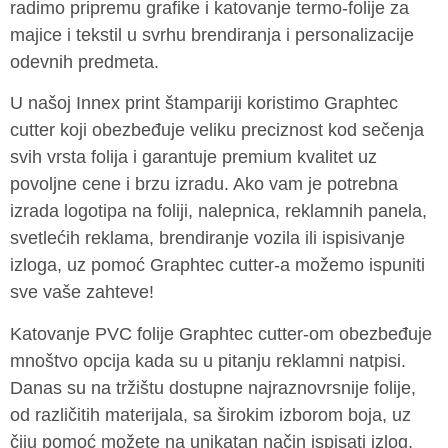
radimo pripremu grafike i katovanje termo-folije za
majice i tekstil u svrhu brendiranja i personalizacije
odevnih predmeta.
U našoj Innex print štampariji koristimo Graphtec
cutter koji obezbeđuje veliku preciznost kod sečenja
svih vrsta folija i garantuje premium kvalitet uz
povoljne cene i brzu izradu. Ako vam je potrebna
izrada logotipa na foliji, nalepnica, reklamnih panela,
svetlećih reklama, brendiranje vozila ili ispisivanje
izloga, uz pomoć Graphtec cutter-a možemo ispuniti
sve vaše zahteve!
Katovanje PVC folije Graphtec cutter-om obezbeđuje
mnoštvo opcija kada su u pitanju reklamni natpisi.
Danas su na tržištu dostupne najraznovrsnije folije,
od različitih materijala, sa širokim izborom boja, uz
čiju pomoć možete na unikatan način ispisati izlog,