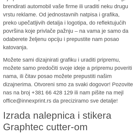
brendirati automobil vaše firme ili uraditi neku drugu
vrstu reklame. Od jednostavnih natpisa i grafika,
preko upečatljivih detalja i logotipa, do reflektujućih
površina koje privlače pažnju – na vama je samo da
odaberete željenu opciju i prepustite nam posao
katovanja.
Možete sami dizajnirati grafiku i uraditi pripremu,
možete samo predočiti svoje ideje a pripremu poveriti
nama, ili čitav posao možete prepustiti našim
dizajnerima. Otvoreni smo za svaki dogovor! Pozovite
nas na broj +381 66 428 129 ili nam pišite na mejl
office@innexprint.rs da preciziramo sve detalje!
Izrada nalepnica i stikera
Graphtec cutter-om