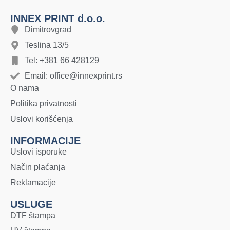
INNEX PRINT d.o.o.
Dimitrovgrad
Teslina 13/5
Tel: +381 66 428129
Email: office@innexprint.rs
O nama
Politika privatnosti
Uslovi korišćenja
INFORMACIJE
Uslovi isporuke
Način plaćanja
Reklamacije
USLUGE
DTF štampa